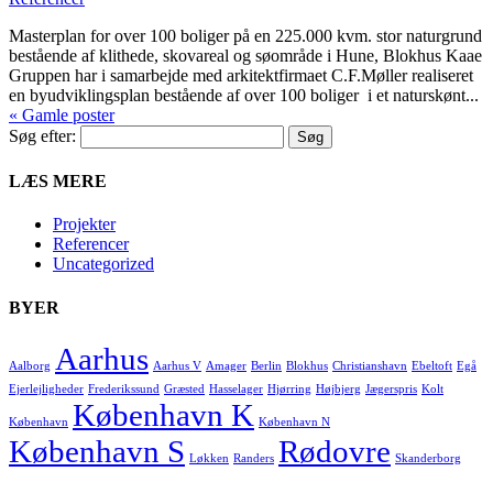
Masterplan for over 100 boliger på en 225.000 kvm. stor naturgrund
bestående af klithede, skovareal og søområde i Hune, Blokhus Kaae
Gruppen har i samarbejde med arkitektfirmaet C.F.Møller realiseret
en byudviklingsplan bestående af over 100 boliger i et naturskønt...
« Gamle poster
Søg efter:
LÆS MERE
Projekter
Referencer
Uncategorized
BYER
Aarhus
Aalborg
Aarhus V
Amager
Berlin
Blokhus
Christianshavn
Ebeltoft
Egå
Ejerlejligheder
Frederikssund
Græsted
Hasselager
Hjørring
Højbjerg
Jægerspris
Kolt
København K
København
København N
København S
Rødovre
Løkken
Randers
Skanderborg