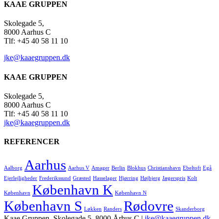
KAAE GRUPPEN
Skolegade 5,
8000 Aarhus C
Tlf: +45 40 58 11 10
jke@kaaegruppen.dk
KAAE GRUPPEN
Skolegade 5,
8000 Aarhus C
Tlf: +45 40 58 11 10
jke@kaaegruppen.dk
REFERENCER
Aarhus
Aalborg
Aarhus V
Amager
Berlin
Blokhus
Christianshavn
Ebeltoft
Egå
Ejerlejligheder
Frederikssund
Græsted
Hasselager
Hjørring
Højbjerg
Jægerspris
Kolt
København K
København
København N
København S
Rødovre
Løkken
Randers
Skanderborg
Kaae Gruppen, Skolegade 5, 8000 Århus C |
jke@kaaegruppen.dk