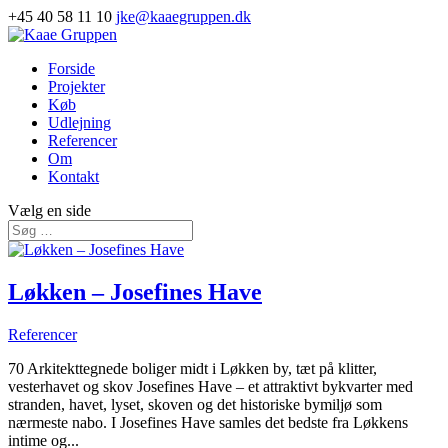
+45 40 58 11 10
jke@kaaegruppen.dk
Forside
Projekter
Køb
Udlejning
Referencer
Om
Kontakt
Vælg en side
Løkken – Josefines Have
Referencer
70 Arkitekttegnede boliger midt i Løkken by, tæt på klitter,
vesterhavet og skov Josefines Have – et attraktivt bykvarter med
stranden, havet, lyset, skoven og det historiske bymiljø som
nærmeste nabo. I Josefines Have samles det bedste fra Løkkens
intime og...